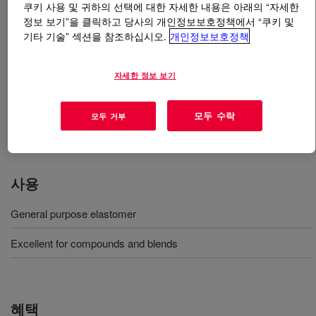
쿠키 사용 및 귀하의 선택에 대한 자세한 내용은 아래의 “자세한
정보 보기”을 클릭하고 당사의 개인정보보호정책에서 “쿠키 및
무엇입니까
INFUSE™ 9000 Olefin Block Copolymer
?
기타 기술” 섹션을 참조하십시오.
개인정보보호정책
A high performance olefin block copolymer that can be
자세한 정보 보기
widely used in thermoplastic elastomer applications
where higher service temperature requirements are
needed. This also provides high filler loading capability
모두 수락
모두 거부
along with low compression set and good processability.
사용
General purpose elastomer
Excellent for compounds and blends
혜택