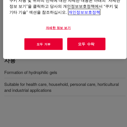
쿠키 사용 및 귀하의 선택에 대한 자세한 내용은 아래의 “자세한
정보 보기”을 클릭하고 당사의 개인정보보호정책에서 “쿠키 및
기타 기술” 섹션을 참조하십시오.
개인정보보호정책
무엇입니까
HYPOL™ JM 5013 / JB 1009 System
?
A two-component, water-based, catalyst-free
자세한 정보 보기
polyurethane (PU) chemistry for consumer comfort
products.
모두 수락
모두 거부
사용
Formation of hydrophilic gels
Suitable for health care, household, personal care, horticultural
and industrial applications