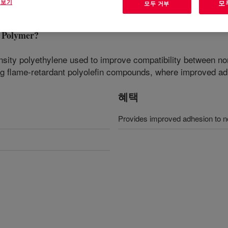
 보기
모
모두 거부
Polymer
?
ensity polyethylene used to improve compatibility between non
ding flame-retardant polyolefin compounds, where improved adh
혜택
Provides improved adhesion to n