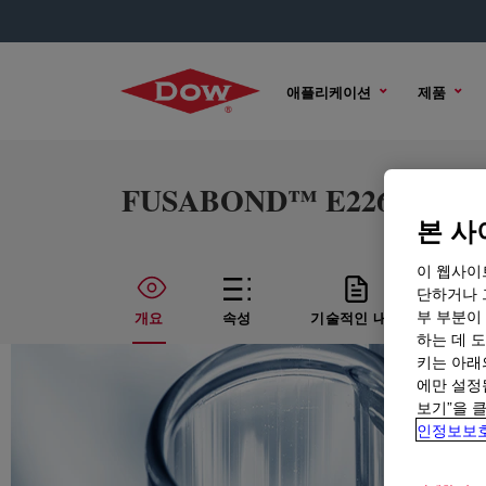
애플리케이션
제품
FUSABOND™ E226 Functio
본 사
이 웹사이
단하거나 
부 부분이
개요
속성
기술적인 내용
샘플
하는 데 도
키는 아래
에만 설정
보기”을 
인정보보