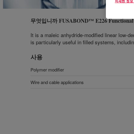
자세한 정보
무엇입니까
FUSABOND™ E226 Functional 
It is a maleic anhydride-modified linear low-d
is particularly useful in filled systems, inclu
사용
Polymer modifier
Wire and cable applications