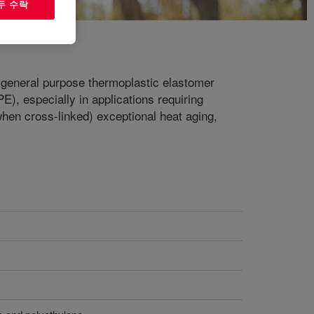
두 수락
f general purpose thermoplastic elastomer
E), especially in applications requiring
 (when cross-linked) exceptional heat aging,