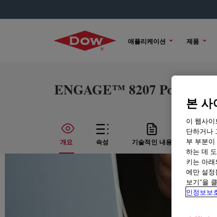
애플리케이션
제품
ENGAGE™ 8207 Polyolefin 
본 사
이 웹사이
단하거나 
부 부분이
개요
속성
기술적인 내용
샘플 
하는 데 도
키는 아래
에만 설정
보기”을 
인정보보