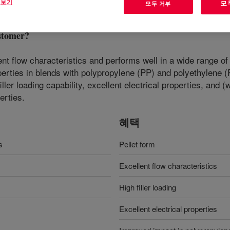
 보기
모
모두 거부
stomer
?
nt flow characteristics and performs well in a wide range o
erties in blends with polypropylene (PP) and polyethylene (P
 filler loading capability, excellent electrical properties, and
erties.
혜택
s
Pellet form
Excellent flow characteristics
High filler loading
Excellent electrical properties