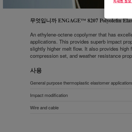
자세한 정보
무엇입니까
ENGAGE™ 8207 Polyolefin Ela
An ethylene-octene copolymer that has excelle
applications. This provides superb impact prop
slightly higher melt flow. It also provides high
compression set, and weather resistance prop
사용
General purpose thermoplastic elastomer application
Impact modification
Wire and cable