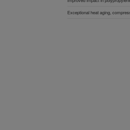
Improved impact in polypropylen
Exceptional heat aging, compres