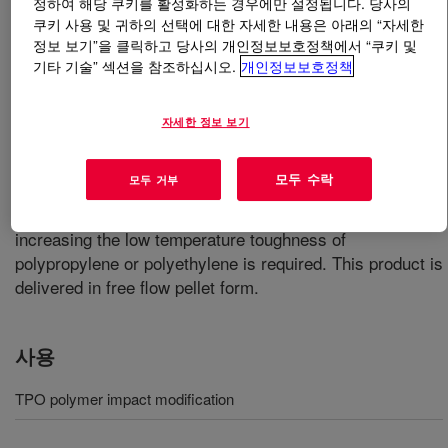
정하여 해당 쿠키를 활성화하는 경우에만 설정됩니다. 당사의
쿠키 사용 및 귀하의 선택에 대한 자세한 내용은 아래의 “자세한
무엇입니까
ENGAGE™ 7447 Polyolefin Elastomer
?
정보 보기”을 클릭하고 당사의 개인정보보호정책에서 “쿠키 및
기타 기술” 섹션을 참조하십시오.
개인정보보호정책
A high flow, low density Ethylene-butene (EB) polyolefin
elastomer (POE) designed for use as an impact modifier
자세한 정보 보기
in TPO formulations. It is designed to enhance the
impact performance of, add flexibility to, and increase
모두 수락
모두 거부
filler capacity in a variety of polymer compounds,
especially TPO compounds. It is especially useful when
increasing the low temperature toughness of
polypropylene or polyethylene is required. This product is
delivered in free flow pellet form.
사용
TPO polymer impact modification