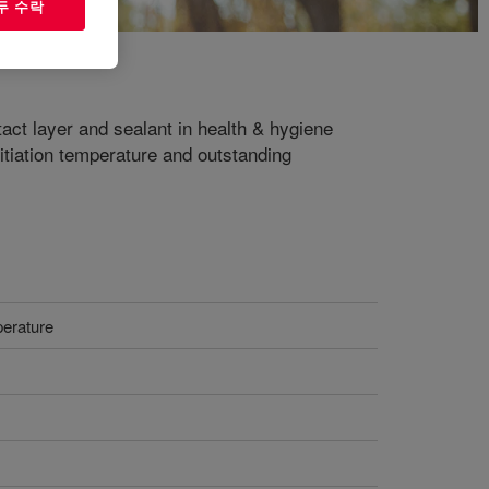
두 수락
ct layer and sealant in health & hygiene
nitiation temperature and outstanding
perature