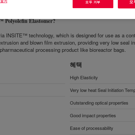
 보기
모
모두 거부
olyolefin Elastomer
?
ia INSITE™ technology, which is designed for use as a conta
extrusion and blown film extrusion, providing very low seal i
 pharmaceutical processing product like bioreactor bags.
혜택
High Elasticity
Very low heat Seal Initiation Tem
Outstanding optical properties
Good impact properties
Ease of processability