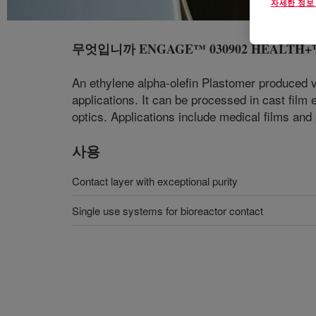
자세한 정보
무엇입니까
ENGAGE™ 030902 HEALTH+™ P
An ethylene alpha-olefin Plastomer produced v
applications. It can be processed in cast film 
optics. Applications include medical films and
사용
Contact layer with exceptional purity
Single use systems for bioreactor contact