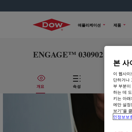
애플리케이션
제품
ENGAGE™ 030902 HEALTH+
본 사
이 웹사이
단하거나 
부 부분이
개요
속성
기술적인 내
하는 데 도
키는 아래
에만 설정
보기”을 
인정보보