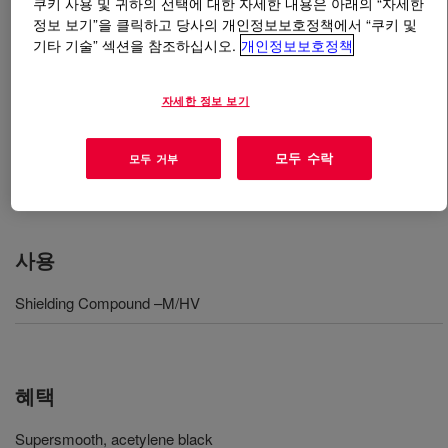
쿠키 사용 및 귀하의 선택에 대한 자세한 내용은 아래의 “자세한
정보 보기”을 클릭하고 당사의 개인정보보호정책에서 “쿠키 및
기타 기술” 섹션을 참조하십시오.
개인정보보호정책
무엇입니까
ENDURANCE™ HFDA-0801 BK
Compound for Cable Systems
?
자세한 정보 보기
Specially formulated semiconductive vulcanizable
compound designed for conductor shield and bonded
모두 수락
모두 거부
insulation shield applications in medium and high voltage
crosslinked polyethylene insulated cables​​
사용
Shielding Compound –M/HV
혜택
Supersmooth, acetylene black