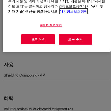
쿠키 사용 및 귀하의 선택에 대한 자세한 내용은 아래의 “자세한
정보 보기”을 클릭하고 당사의 개인정보보호정책에서 “쿠키 및
기타 기술” 섹션을 참조하십시오.
개인정보보호정책
무엇입니까
ENDURANCE™ HFDA-0580 BK
Compound for Cable Systems
?
자세한 정보 보기
Semiconductive vulcanizable compound designed for use
as an extruded strand conductor shield and bonded
모두 수락
모두 거부
insulation shield applications in medium voltage
crosslinked polyethylene insulated cables​
사용
Shielding Compound -MV
혜택
Volume resistivity at elevated temperatures