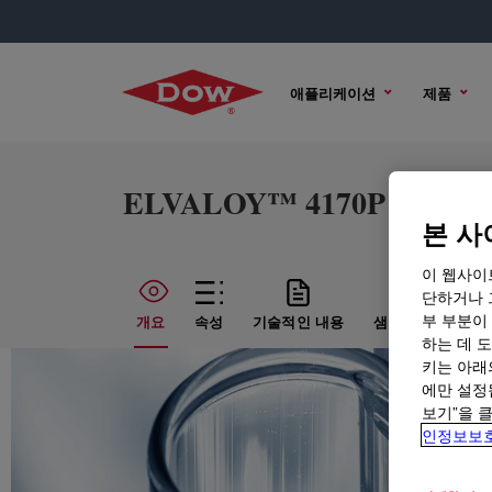
애플리케이션
제품
ELVALOY™ 4170P Copoly
본 사
이 웹사이
단하거나 
부 부분이
개요
속성
기술적인 내용
샘플 옵션
구매
하는 데 도
키는 아래
에만 설정
보기”을 
인정보보