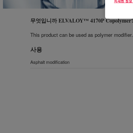
자세한 정보
무엇입니까
ELVALOY™ 4170P Copolymer
This product can be used as polymer modifier. 
사용
Asphalt modification