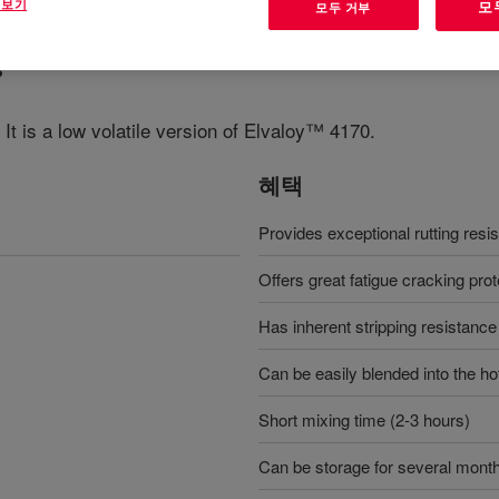
 보기
모
모두 거부
?
It is a low volatile version of Elvaloy™ 4170.
혜택
Provides exceptional rutting res
Offers great fatigue cracking prot
Has inherent stripping resistance
Can be easily blended into the hot
Short mixing time (2-3 hours)
Can be storage for several month