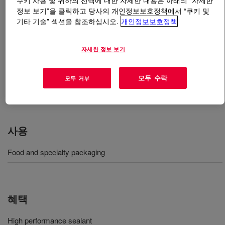
쿠키 사용 및 귀하의 선택에 대한 자세한 내용은 아래의 “자세한
정보 보기”을 클릭하고 당사의 개인정보보호정책에서 “쿠키 및
기타 기술” 섹션을 참조하십시오.
개인정보보호정책
무엇입니까
ELITE™ 8068G Enhanced Polyethylene
Resin
?
자세한 정보 보기
It is an enhanced ethylene-octene copolymer. It is fully
formulated sealant resins designed for demanding
모두 수락
모두 거부
applications where low heat seal initiation temperature
and hot tack strength are key requirements.
사용
Food and specialty packaging
혜택
High performance sealant