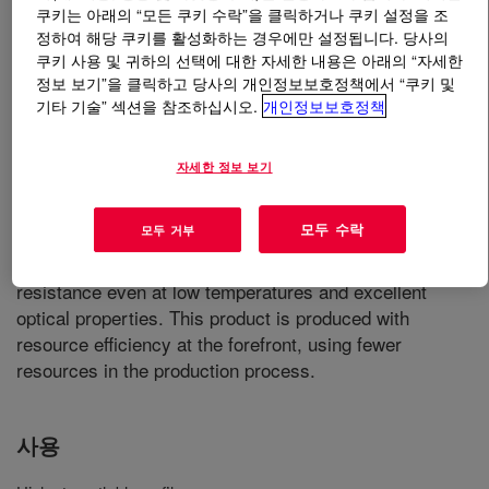
쿠키는 아래의 “모든 쿠키 수락”을 클릭하거나 쿠키 설정을 조
정하여 해당 쿠키를 활성화하는 경우에만 설정됩니다. 당사의
무엇입니까
ELITE™ 5401GT Enhanced Polyethylene
쿠키 사용 및 귀하의 선택에 대한 자세한 내용은 아래의 “자세한
Resin
?
정보 보기”을 클릭하고 당사의 개인정보보호정책에서 “쿠키 및
기타 기술” 섹션을 참조하십시오.
개인정보보호정책
자세한 정보 보기
모두 수락
모두 거부
Linear low density polyethylene produced with INSITE™
technology. It has excellent tensile, tear and puncture
resistance even at low temperatures and excellent
optical properties. This product is produced with
resource efficiency at the forefront, using fewer
resources in the production process.
사용