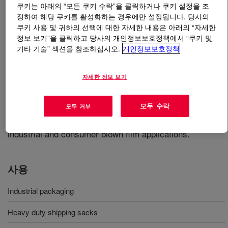
쿠키는 아래의 “모든 쿠키 수락”을 클릭하거나 쿠키 설정을 조
정하여 해당 쿠키를 활성화하는 경우에만 설정됩니다. 당사의
무엇입니까
ELITE™ 5100 G Enhanced Polyethylene
쿠키 사용 및 귀하의 선택에 대한 자세한 내용은 아래의 “자세한
Resin
?
정보 보기”을 클릭하고 당사의 개인정보보호정책에서 “쿠키 및
기타 기술” 섹션을 참조하십시오.
개인정보보호정책
This Polyethylene Resin is a copolymer produced via
INSITE™ Technology. Excellent impact strength, tensile
자세한 정보 보기
and puncture properties for blown film applications.
Exhibits high hot tack strength for automated packaging
모두 수락
모두 거부
applications. It offers excellent impact strength, good
tensile and puncture properties for thick and thin gauge
industrial and consumer blown film applications.
사용
Industrial packaging
Heavy duty shipping sacks