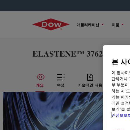
애플리케이션
제품
ELASTENE™ 3762 Acrylic
본 사
이 웹사이
단하거나 
부 부분이
개요
속성
기술적인 내용
샘플 옵
하는 데 도
키는 아래
에만 설정
보기”을 
인정보보