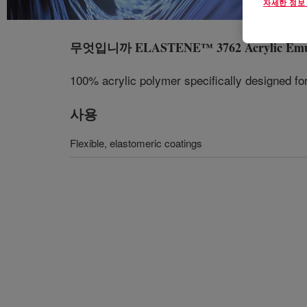
자세한 정보
무엇입니까
ELASTENE™ 3762 Acrylic Emu
100% acrylic polymer specifically designed for 
사용
Flexible, elastomeric coatings