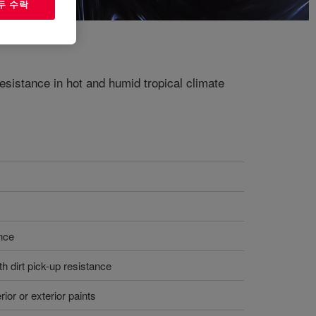
두 수락
resistance in hot and humid tropical climate
ance
th dirt pick-up resistance
rior or exterior paints