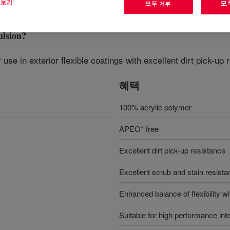
 보기
모
모두 거부
lsion
?
use in exterior flexible coatings with excellent dirt pick-up 
혜택
100% acrylic polymer
APEO* free
Excellent dirt pick-up resistance
Excellent scrub and stain resist
Enhanced balance of flexibility wi
Suitable for high performance inte