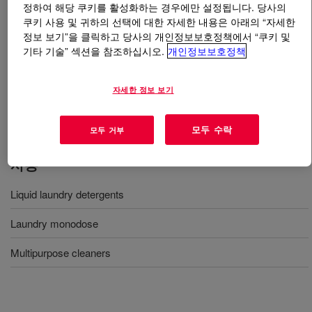
정하여 해당 쿠키를 활성화하는 경우에만 설정됩니다. 당사의
쿠키 사용 및 귀하의 선택에 대한 자세한 내용은 아래의 “자세한
무엇입니까
EcoSense™ EP-2325 Surfactant
?
정보 보기”을 클릭하고 당사의 개인정보보호정책에서 “쿠키 및
기타 기술” 섹션을 참조하십시오.
개인정보보호정책
Specialty nonionic surfactant enabling compaction of
highly concentrated laundry detergents by reducing the
자세한 정보 보기
need for solvents and controlling viscosity, while
ensuring excellent cleaning performance.
모두 수락
모두 거부
사용
Liquid laundry detergents
Laundry monodose
Multipurpose cleaners