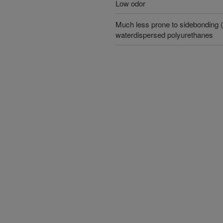
Low odor
Much less prone to sidebonding (t
waterdispersed polyurethanes