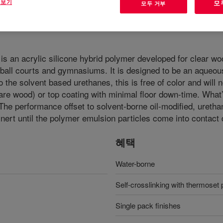
 보기
모
모두 거부
s an acrylic silicone hybrid polymer developed for clear wood
tball courts and gymnasiums. It is designed to be an aqueou
 the solvent based urethanes, this is free of color and will n
re wood) or top coating with minimal floor down-time. What’s 
 The performance offset to solvent-borne oil-modified, uretha
inert until the polymer emulsion particles come into contact
혜택
Water-borne
Self-crosslinking with thermoset
Single pack finishes