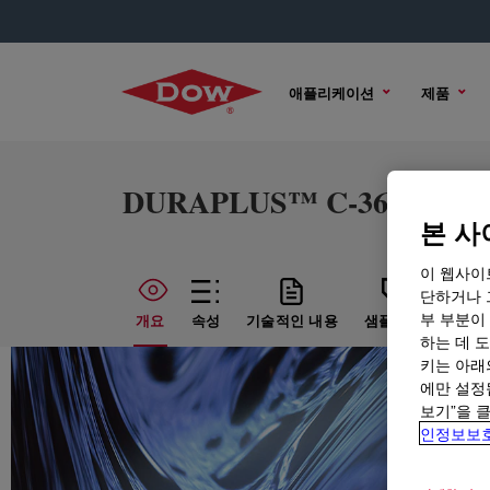
애플리케이션
제품
DURAPLUS™ C-3668
본 사
이 웹사이
단하거나 
부 부분이
개요
속성
기술적인 내용
샘플 옵션
구매
하는 데 도
키는 아래
에만 설정
보기”을 
인정보보