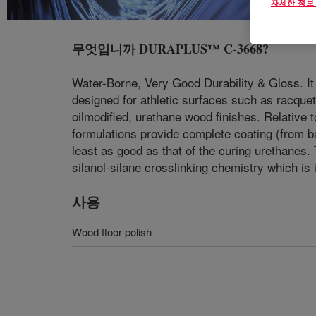
자세한 정보
무엇입니까
DURAPLUS™ C-3668
?
Water-Borne, Very Good Durability & Gloss. It i
designed for athletic surfaces such as racque
oilmodified, urethane wood finishes. Relative to
formulations provide complete coating (from ba
least as good as that of the curing urethanes.
silanol-silane crosslinking chemistry which is 
사용
Wood floor polish