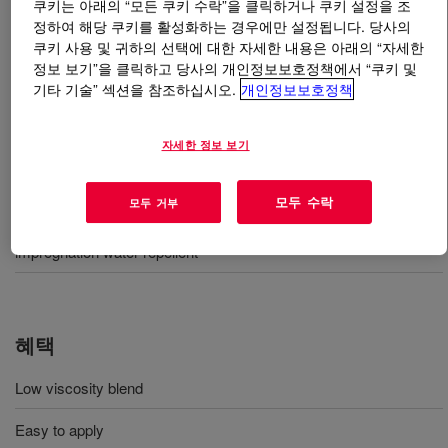
쿠키는 아래의 “모든 쿠키 수락”을 클릭하거나 쿠키 설정을 조
정하여 해당 쿠키를 활성화하는 경우에만 설정됩니다. 당사의
무엇입니까
DOWSIL™ Z-6690 Water Repellent
?
쿠키 사용 및 귀하의 선택에 대한 자세한 내용은 아래의 “자세한
정보 보기”을 클릭하고 당사의 개인정보보호정책에서 “쿠키 및
기타 기술” 섹션을 참조하십시오.
개인정보보호정책
발수제를 만들기 위한 유기 용제로 희석 가능한 씰란/실
록산 농축물.
자세한 정보 보기
사용
모두 수락
모두 거부
DOWSIL™ Z-6690 Water Repellent can be used as wood
impregnation water repellent
혜택
Low viscosity blend
Easy to apply