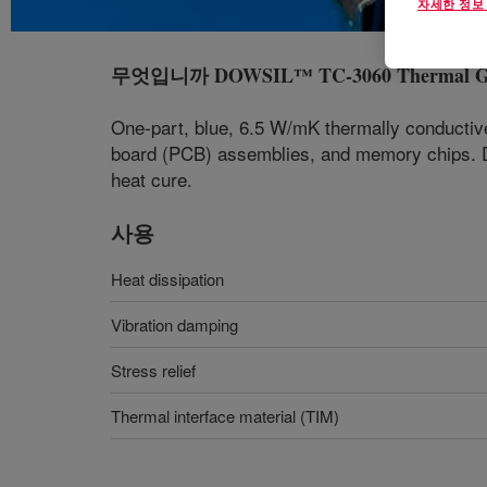
자세한 정보
무엇입니까
DOWSIL™ TC-3060 Thermal G
One-part, blue, 6.5 W/mK thermally conductive 
board (PCB) assemblies, and memory chips. 
heat cure.
사용
Heat dissipation
Vibration damping
Stress relief
Thermal interface material (TIM)