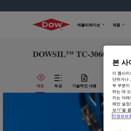
애플리케이션
제품
DOWSIL™ TC-3060 Therma
본 사
이 웹사이
단하거나 
부 부분이
개요
속성
기술적인 내용
샘플 옵션
하는 데 도
키는 아래
에만 설정
보기”을 
인정보보