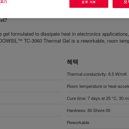
 보기
모
모두 거부
el
?
gel formulated to dissipate heat in electronics applications
DOWSIL™ TC-3060 Thermal Gel is a reworkable, room temper
혜택
Thermal conductivity: 6.5 W/mK
Room temperature or heat-accel
Cure time: 7 days at 25 °C, 30 m
Hardness: 60 Shore 00
Reworkable