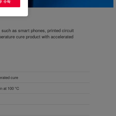
두 수락
, such as smart phones, printed circuit
ature cure product with accelerated
erated cure
in at 100 °C