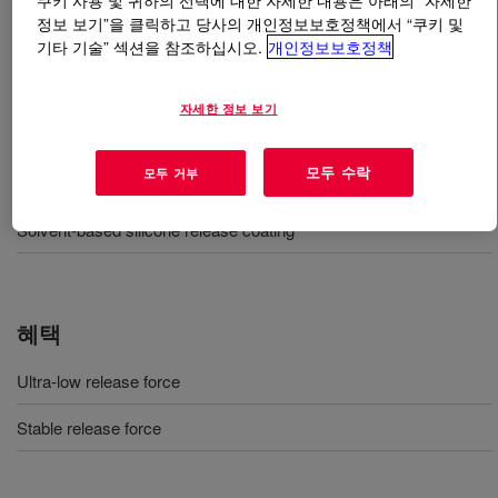
쿠키 사용 및 귀하의 선택에 대한 자세한 내용은 아래의 “자세한
정보 보기”을 클릭하고 당사의 개인정보보호정책에서 “쿠키 및
기타 기술” 섹션을 참조하십시오.
개인정보보호정책
무엇입니까
DOWSIL™ SRX 357 Paper Coating
?
Solvent-based silicone low release with ultra low force.
자세한 정보 보기
모두 수락
모두 거부
사용
Solvent-based silicone release coating
혜택
Ultra-low release force
Stable release force