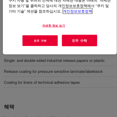
쿠키 사용 및 귀하의 선택에 대한 자세한 내용은 아래의 “자세한
정보 보기”을 클릭하고 당사의 개인정보보호정책에서 “쿠키 및
기타 기술” 섹션을 참조하십시오.
개인정보보호정책
무엇입니까
DOWSIL™ SP 7017 Coating
?
Low Pt. solventless silicone release coating. Ultralow
자세한 정보 보기
release force.
모두 수락
모두 거부
사용
Single- and double-sided industrial release papers or plastic
Release coating for pressure sensitive laminate/labelstock
Coating for liners of technical adhesive tapes
혜택