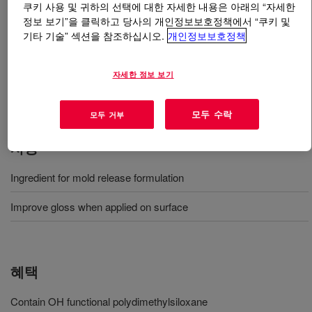
쿠키 사용 및 귀하의 선택에 대한 자세한 내용은 아래의 “자세한
정보 보기”을 클릭하고 당사의 개인정보보호정책에서 “쿠키 및
무엇입니까
DOWSIL™ SM 490 EX Emulsion
?
기타 기술” 섹션을 참조하십시오.
개인정보보호정책
고점도 디메틸 실리콘 오일의 실리콘 에멀젼. 희석 안정
자세한 정보 보기
성 우수. 이 제품은 고무 및 플라스틱 이형, 비교적 낮은
양의 투여를 통한 연마 시에 사용할 수 있습니다.
모두 수락
모두 거부
사용
Ingredient for mold release formulation
Improve gloss when applied on surface
혜택
Contain OH functional polydimethylsiloxane