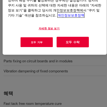
정하여 해당 쿠키를 활성화하는 경우에만 설정됩니다. 당사의
쿠키 사용 및 귀하의 선택에 대한 자세한 내용은 아래의 “자세한
정보 보기”을 클릭하고 당사의 개인정보보호정책에서 “쿠키 및
무엇입니까
DOWSIL™ SE 9168 RTV
?
기타 기술” 섹션을 참조하십시오.
개인정보보호정책
1액형, 회색, 수분 경화형 RTV, 비흐름성, 빠른 표면경화,
휘발성분 제어, UL V-0, 주변 제품에 영향을 주는 휘발 가
자세한 정보 보기
능성을 감소시키는 휘발성분 제어
모두 수락
모두 거부
사용
Parts fixing on circuit boards and in modules
Vibration dampening of fixed components
혜택
Fast tack free room temperature cure