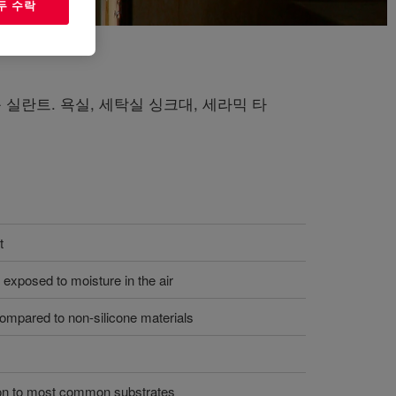
두 수락
실란트. 욕실, 세탁실 싱크대, 세라믹 타
t
exposed to moisture in the air
compared to non-silicone materials
on to most common substrates