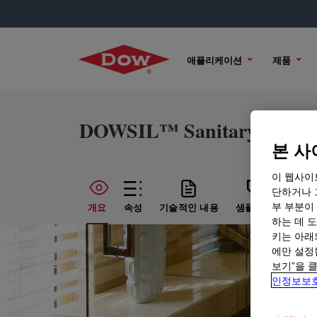
애플리케이션
제품
DOWSIL™ Sanitary Sealan
본 사
이 웹사이
단하거나 
부 부분이
개요
속성
기술적인 내용
샘플 옵션
구매
하는 데 도
키는 아래
에만 설정
보기”을 
인정보보