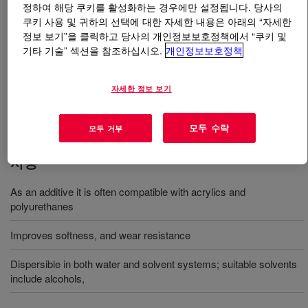
정하여 해당 쿠키를 활성화하는 경우에만 설정됩니다. 당사의
쿠키 사용 및 귀하의 선택에 대한 자세한 내용은 아래의 “자세한
무엇입니까
DOWSIL™ Q2-3238 Dispersible Silicone
정보 보기”을 클릭하고 당사의 개인정보보호정책에서 “쿠키 및
Additive
?
기타 기술” 섹션을 참조하십시오.
개인정보보호정책
High molecular weight silicone dispersion additive that
자세한 정보 보기
improves softness, abrasion resistance, water repellency
of Leather topcoats.
모두 수락
모두 거부
사용
As an additive it is often compatible with acrylics and
polyurethanes
Improves softness, and wear resistance
Dispersible in both water and solvent systems; suitable solvents
include alcohols,