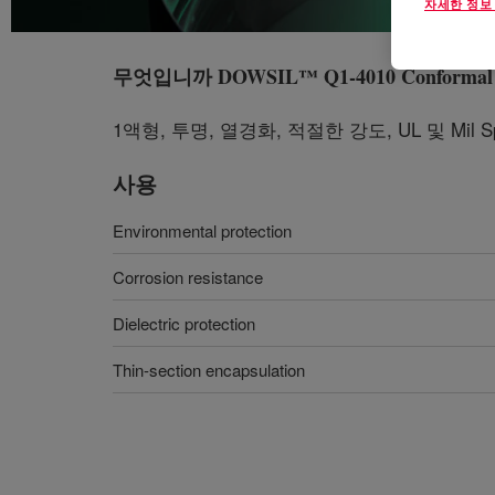
자세한 정보
무엇입니까
DOWSIL™ Q1-4010 Conformal 
1액형, 투명, 열경화, 적절한 강도, UL 및 Mil S
사용
Environmental protection
Corrosion resistance
Dielectric protection
Thin-section encapsulation