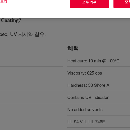
 보기
모
모두 거부
Coating
?
pec, UV 지시약 함유.
혜택
Heat cure: 10 min @ 100°C
Viscosity: 825 cps
Hardness: 33 Shore A
Contains UV indicator
No added solvents
UL 94 V-1, UL 746E