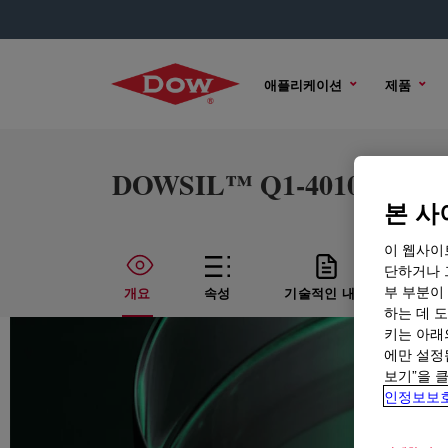
애플리케이션
제품
DOWSIL™ Q1-4010 Confor
본 사
이 웹사이
단하거나 
부 부분이
개요
속성
기술적인 내용
샘플
하는 데 도
키는 아래
에만 설정
보기”을 
인정보보