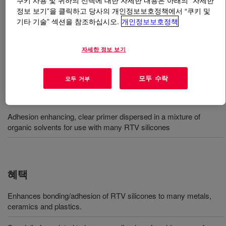
쿠키 사용 및 귀하의 선택에 대한 자세한 내용은 아래의 “자세한
정보 보기”을 클릭하고 당사의 개인정보보호정책에서 “쿠키 및
기타 기술” 섹션을 참조하십시오.
개인정보보호정책
무엇입니까
DOWSIL™ PR-1205 Prime Coat
?
모든 실리콘 RTV와 함께 사용할 수 있는 투명한 막 형성
자세한 정보 보기
프라이머
모두 수락
모두 거부
사용
Adhesion enhancing, clear primer dispersed in a mixture of
organic solvents for use with many RTV silicones
혜택
Enhances bonding/adhesion of RTV silicones to many metals,
ceramics and plastics.