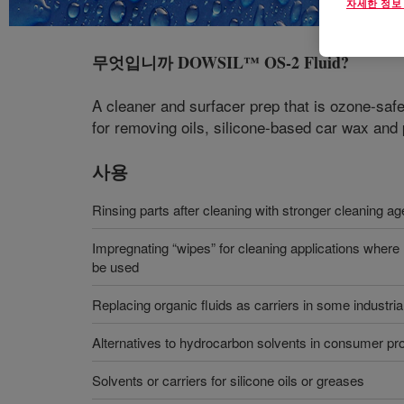
자세한 정보
무엇입니까
DOWSIL™ OS-2 Fluid
?
A cleaner and surfacer prep that is ozone-saf
for removing oils, silicone-based car wax and p
사용
Rinsing parts after cleaning with stronger cleaning a
Impregnating “wipes” for cleaning applications wher
be used
Replacing organic fluids as carriers in some industri
Alternatives to hydrocarbon solvents in consumer pr
Solvents or carriers for silicone oils or greases