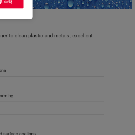
두 수락
er to clean plastic and metals, excellent
zone
warming
d surface coatings