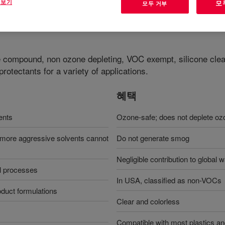
 보기
모
모두 거부
e compound, non ozone depleting, VOC exempt, silicone clean
rotectants for a variety of applications.
혜택
gents
Ozone-safe; does not deplete o
e more aggressive solvents cannot
Do not generate smog
Negligible contribution to global 
al processes
In USA, classified as non-VOCs
oduct formulations
Clear and colorless
Compatible with most plastics an