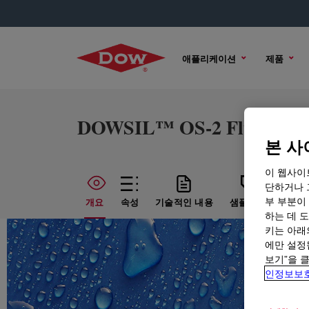
애플리케이션
제품
DOWSIL™ OS-2 Fluid
본 사
이 웹사이
단하거나 
부 부분이
개요
속성
기술적인 내용
샘플 옵션
구매
하는 데 도
키는 아래
에만 설정
보기”을 
인정보보