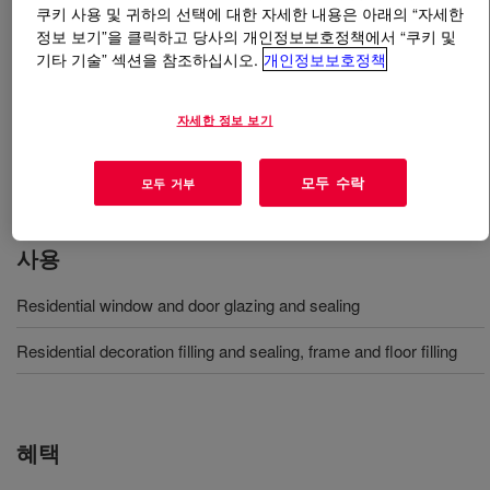
쿠키 사용 및 귀하의 선택에 대한 자세한 내용은 아래의 “자세한
정보 보기”을 클릭하고 당사의 개인정보보호정책에서 “쿠키 및
무엇입니까
DOWSIL™ Neutral Plus Silicone Sealant
?
기타 기술” 섹션을 참조하십시오.
개인정보보호정책
일반적인 밀봉, 일반적인 유리 작업, 방수 및 업종 용도에
자세한 정보 보기
서 장기 내구성을 제공하는 것으로서 비용 효율이 높은
다목적 중성 경화 실리콘 실란트. 콘크리트, 벽돌 및 금속
에 비부식성.
모두 수락
모두 거부
사용
Residential window and door glazing and sealing
Residential decoration filling and sealing, frame and floor filling
혜택