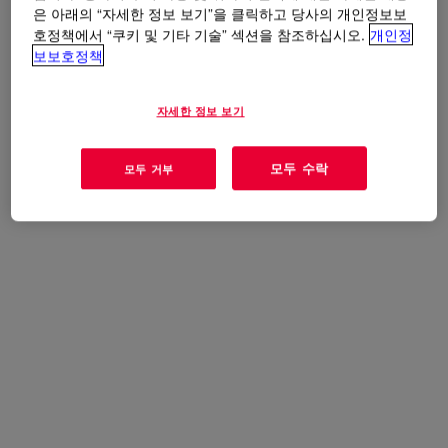
사용
은 아래의 “자세한 정보 보기”을 클릭하고 당사의 개인정보보
호정책에서 “쿠키 및 기타 기술” 섹션을 참조하십시오.
개인정
전자장치/부품용 점착제
보보호정책
자세한 정보 보기
혜택
모두 수락
모두 거부
Suitable to use with LTC release coating products