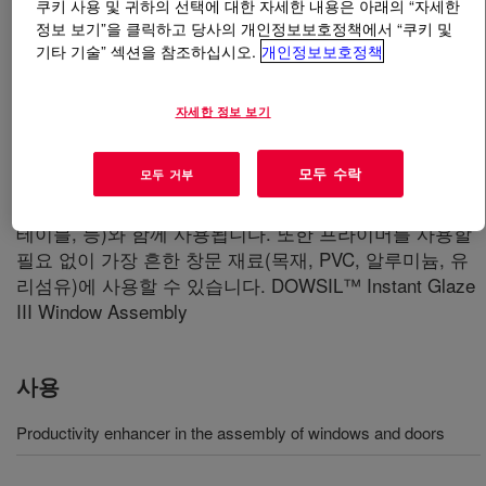
쿠키 사용 및 귀하의 선택에 대한 자세한 내용은 아래의 “자세한
정보 보기”을 클릭하고 당사의 개인정보보호정책에서 “쿠키 및
무엇입니까
DOWSIL™ Instantglaze III Assembly
기타 기술” 섹션을 참조하십시오.
개인정보보호정책
Adhesive
?
자세한 정보 보기
자동화된 창문 조립에 사용되는 중성 경화, 핫멜트형 실
리콘 창문 및 도어 조립에서 생산성을 향상시키는 요소로
모두 수락
모두 거부
사용되도록 설계 이 제품은 제조 생산성 및 창문 성능을
개선시키기 위해 다양한 유형의 고속 자동 장비(로봇, XY
테이블, 등)와 함께 사용됩니다. 또한 프라이머를 사용할
필요 없이 가장 흔한 창문 재료(목재, PVC, 알루미늄, 유
리섬유)에 사용할 수 있습니다. DOWSIL™ Instant Glaze
III Window Assembly
사용
Productivity enhancer in the assembly of windows and doors