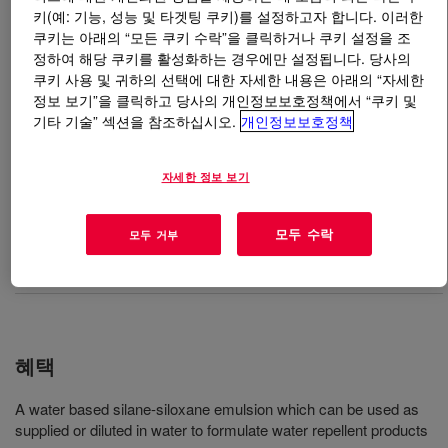
키(예: 기능, 성능 및 타겟팅 쿠키)를 설정하고자 합니다. 이러한
쿠키는 아래의 “모든 쿠키 수락”을 클릭하거나 쿠키 설정을 조
무엇입니까
DOWSIL™ IE 6683 Water Repellent
?
정하여 해당 쿠키를 활성화하는 경우에만 설정됩니다. 당사의
쿠키 사용 및 귀하의 선택에 대한 자세한 내용은 아래의 “자세한
200g/l VOC 발수제보다 더 낮은 농도를 만들기 위해 물로
정보 보기”을 클릭하고 당사의 개인정보보호정책에서 “쿠키 및
희석이 가능한 씰란/실록산 에멀젼 혼합물. (낮은 VOC)
기타 기술” 섹션을 참조하십시오.
개인정보보호정책
자세한 정보 보기
사용
Imparting water repellency to porous construction materials such
모두 수락
모두 거부
as cementitious materials (mortar and render/stucco), bricks and
stones or wood
혜택
A water based silane-siloxane emulsion which can be used as
supplied or diluted in water to formulate water repellent products