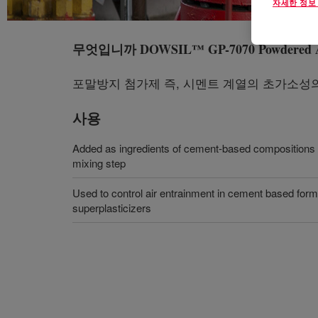
자세한 정보
무엇입니까
DOWSIL™ GP-7070 Powdered 
포말방지 첨가제 즉, 시멘트 계열의 초가소성
사용
Added as ingredients of cement-based compositions to
mixing step
Used to control air entrainment in cement based form
superplasticizers