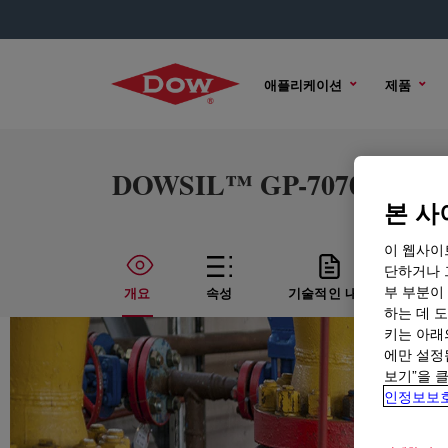
애플리케이션
제품
DOWSIL™ GP-7070 Powder
본 사
이 웹사이
단하거나 
부 부분이
개요
속성
기술적인 내용
샘
하는 데 도
키는 아래
에만 설정
보기”을 
인정보보