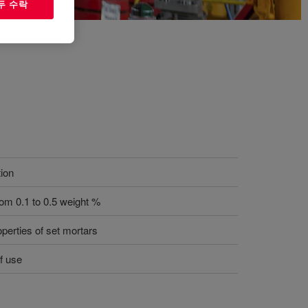
두 수락
ion
rom 0.1 to 0.5 weight %
perties of set mortars
f use