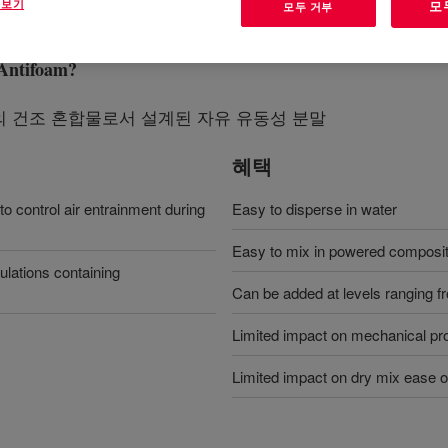
 보기
모
모두 거부
Antifoam
?
의 건조 혼합물로서 설계된 자유 유동성 분말
혜택
 control air entrainment during
Easy to disperse in water
Easy to mix in powered composit
ulations containing
Can be added at levels ranging f
Limited impact on mechanical pro
Limited impact on dry mix ease o