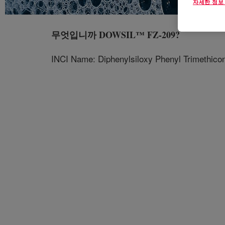
자세한 정보
무엇입니까
DOWSIL™ FZ-209
?
INCI Name: Diphenylsiloxy Phenyl Trimethico