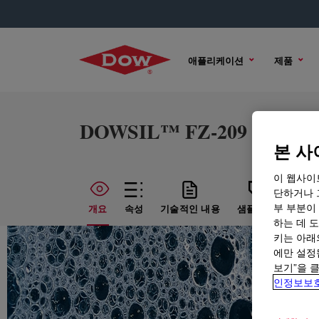
애플리케이션
제품
DOWSIL™ FZ-209
본 사
이 웹사이
단하거나 
부 부분이
개요
속성
기술적인 내용
샘플 옵션
구매
하는 데 도
키는 아래
에만 설정
보기”을 
인정보보