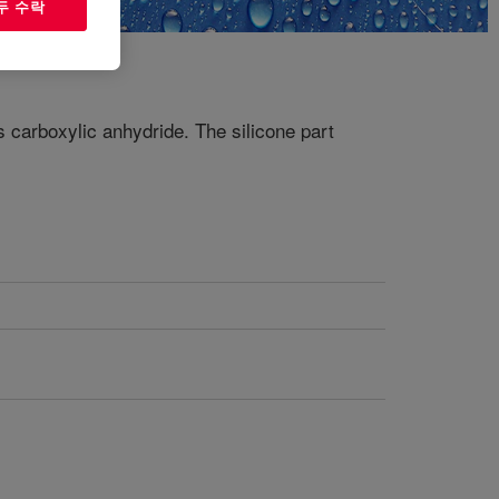
두 수락
s carboxylic anhydride. The silicone part