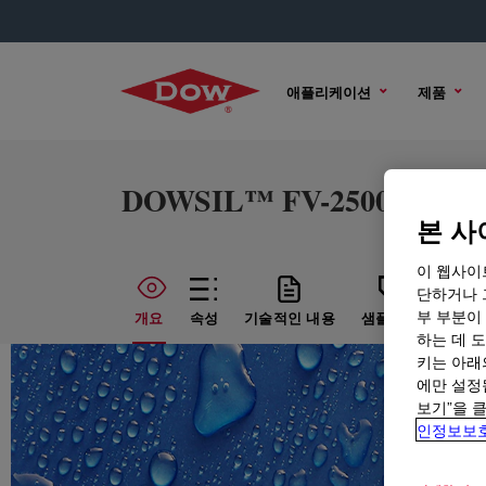
애플리케이션
제품
DOWSIL™ FV-2500 Fluid
본 사
이 웹사이
단하거나 
부 부분이
개요
속성
기술적인 내용
샘플 옵션
구매
하는 데 도
키는 아래
에만 설정
보기”을 
인정보보