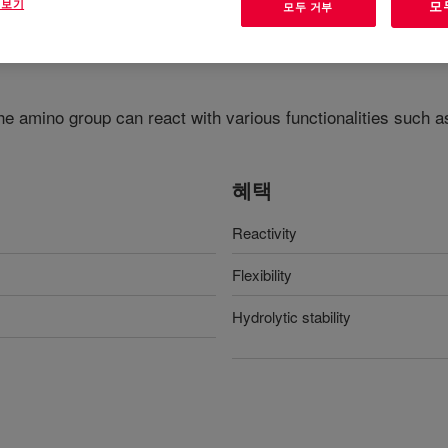
 보기
모
모두 거부
e amino group can react with various functionalities such a
.
혜택
Reactivity
Flexibility
Hydrolytic stability