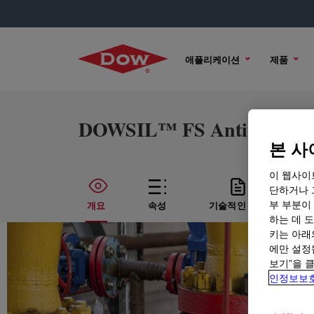
애플리케이션
제품
DOWSIL™ FS Antifoam O
본 사
이 웹사이
단하거나 
부 부분이
개요
속성
기술적인 내용
하는 데 도
키는 아래
에만 설정
보기”을 
인정보보