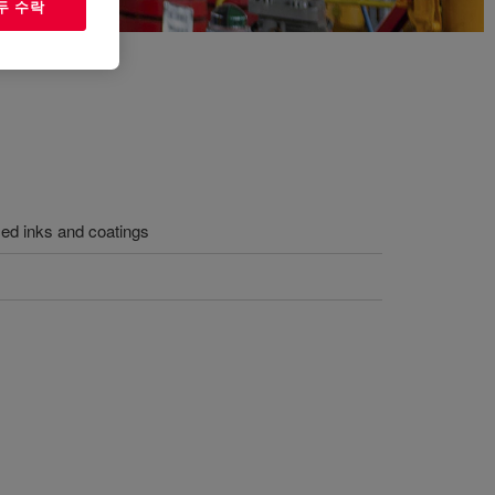
두 수락
sed inks and coatings