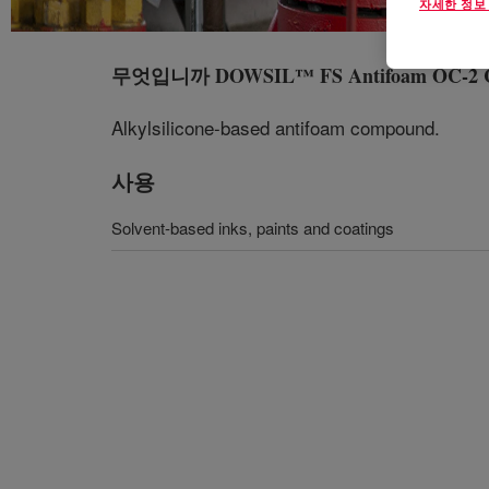
자세한 정보
무엇입니까
DOWSIL™ FS Antifoam OC-2
Alkylsilicone-based antifoam compound.
사용
Solvent-based inks, paints and coatings