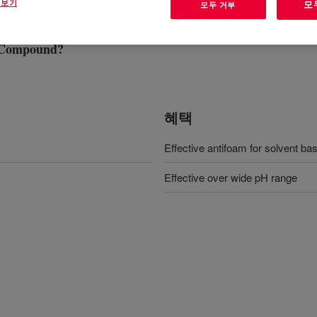
 보기
모
모두 거부
 Compound
?
혜택
Effective antifoam for solvent ba
Effective over wide pH range