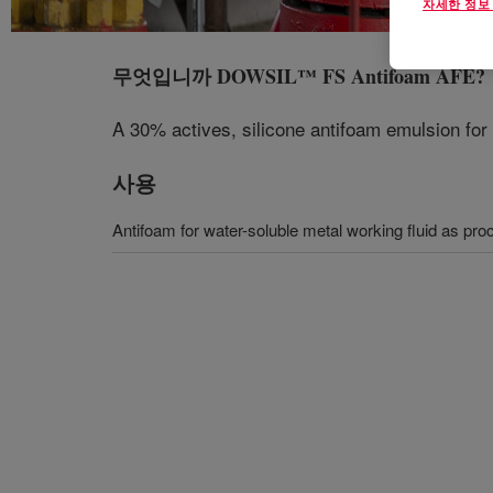
자세한 정보
무엇입니까
DOWSIL™ FS Antifoam AFE
?
A 30% actives, silicone antifoam emulsion for 
사용
Antifoam for water-soluble metal working fluid as pro