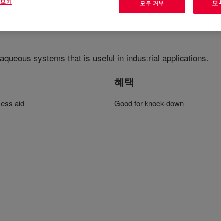
 보기
모
모두 거부
aqueous systems that is useful in industrial applications.
혜택
cess aid
Good for knock-down