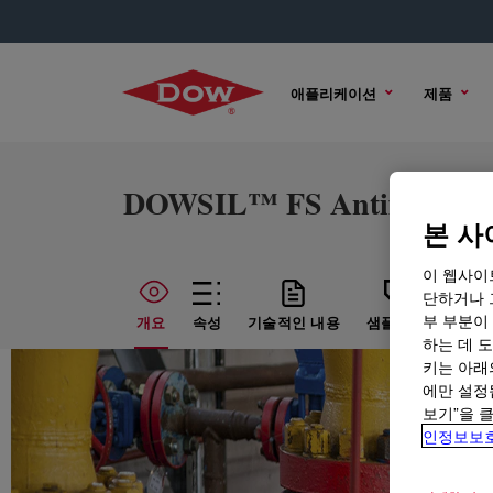
애플리케이션
제품
DOWSIL™ FS Antifoam A
본 사
이 웹사이
단하거나 
부 부분이
개요
속성
기술적인 내용
샘플 옵션
구매
하는 데 도
키는 아래
에만 설정
보기”을 
인정보보