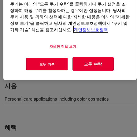
쿠키는 아래의 “모든 쿠키 수락”을 클릭하거나 쿠키 설정을 조
정하여 해당 쿠키를 활성화하는 경우에만 설정됩니다. 당사의
무엇입니까
DOWSIL™ FC-5002 IDD Resin Gum
?
쿠키 사용 및 귀하의 선택에 대한 자세한 내용은 아래의 “자세한
정보 보기”을 클릭하고 당사의 개인정보보호정책에서 “쿠키 및
40%의 트리메칠실록시실리케이트/다이메티콘올크로스
기타 기술” 섹션을 참조하십시오.
개인정보보호정책
폴리머가 아이소도데케인에서 용해되어 있는 제품. 아이
소도데케인 증발 후에 실리콘 중합체는 피부 위에 막을
자세한 정보 보기
형성합니다. INCI 명칭: 아이소도데케인 (및) 트리메칠실
록시실리케이트/다이메티콘올크로스폴리머
모두 수락
모두 거부
사용
Personal care applications including color cosmetics
혜택