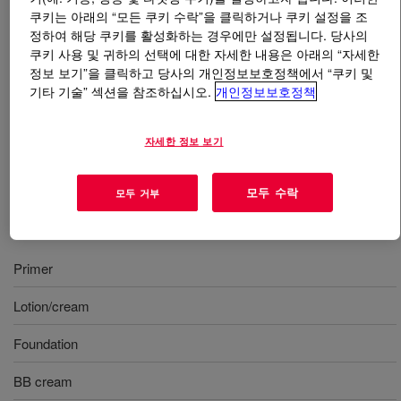
쿠키는 아래의 “모든 쿠키 수락”을 클릭하거나 쿠키 설정을 조
정하여 해당 쿠키를 활성화하는 경우에만 설정됩니다. 당사의
무엇입니까
DOWSIL™ FB-9586 LC Elastomer
쿠키 사용 및 귀하의 선택에 대한 자세한 내용은 아래의 “자세한
Blend
?
정보 보기”을 클릭하고 당사의 개인정보보호정책에서 “쿠키 및
기타 기술” 섹션을 참조하십시오.
개인정보보호정책
A low D4/D5/D6 silicone elastomer gel in Dimethicone,
which gives a silky feel and is easily applied by simple
자세한 정보 보기
addition to oil/silicone phase. INCI Name: Dimethicone
(and) Dimethicone Crosspolymer
모두 수락
모두 거부
사용
Primer
Lotion/cream
Foundation
BB cream