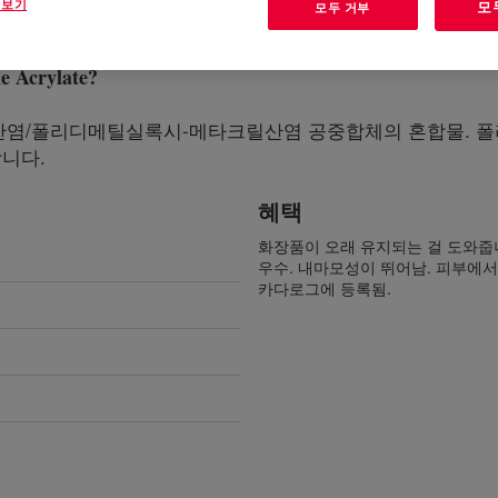
 보기
모
모두 거부
 Acrylate
?
아크릴산염/폴리디메틸실록시-메타크릴산염 공중합체의 혼합물.
니다.
혜택
화장품이 오래 유지되는 걸 도와줍니
우수. 내마모성이 뛰어남. 피부에서
카다로그에 등록됨.