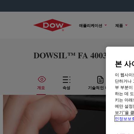
애플리케이션
제품
DOWSIL™ FA 4003 DM Sili
본 사
이 웹사이
단하거나 
부 부분이
개요
속성
기술적인 내용
샘
하는 데 도
키는 아래
에만 설정
보기”을 
인정보보