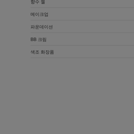
향수 젤
메이크업
파운데이션
BB 크림
색조 화장품