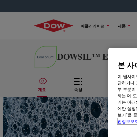
애플리케이션
제품
DOWSIL™ EL-TIPS Si
본 사
이 웹사이
단하거나 
부 부분이
개요
속성
기술적인 내용
하는 데 도
키는 아래
에만 설정
보기”을 
인정보보