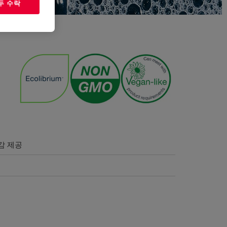
두 수락
감 제공