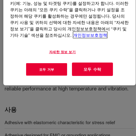
키(예: 기능, 성능 및 타겟팅 쿠키)를 설정하고자 합니다. 이러한
쿠키는 아래의 “모든 쿠키 수락”을 클릭하거나 쿠키 설정을 조
무엇입니까
DOWSIL™ EC-8425 Electrically
정하여 해당 쿠키를 활성화하는 경우에만 설정됩니다. 당사의
Conductive Adhesive
?
쿠키 사용 및 귀하의 선택에 대한 자세한 내용은 아래의 “자세한
정보 보기”을 클릭하고 당사의 개인정보보호정책에서 “쿠키 및
기타 기술” 섹션을 참조하십시오.
개인정보보호정책
자세한 정보 보기
An electrically conductive adhesive for grounding,
모두 수락
모두 거부
bonding and shielding interference applications with
durable mechanical and conductive properties and
reliable performance at high temperature and vibration.
사용
Adhesive with elastomeric characteristic for stress relief
Adhesive designed for EMC or grounding applications