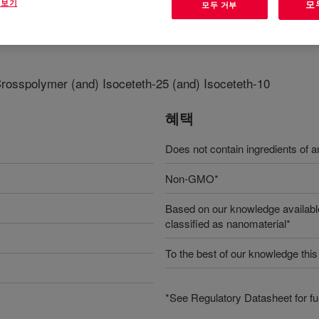
 보기
모
모두 거부
osspolymer (and) Isoceteth-25 (and) Isoceteth-10
혜택
Does not contain ingredients of an
Non-GMO*
Based on our knowledge available
classified as nanomaterial*
To the best of our knowledge this
*See Regulatory Datasheet for fur