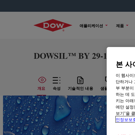
애플리케이션
제품
DOWSIL™ BY 29-129
본 사
이 웹사이
단하거나 
부 부분이
개요
속성
기술적인 내용
샘플 옵션
구매
하는 데 도
키는 아래
에만 설정
보기”을 
인정보보