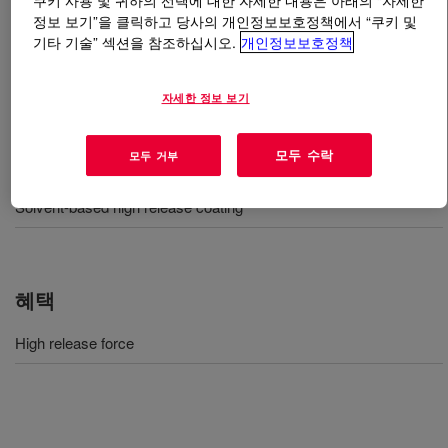
쿠키 사용 및 귀하의 선택에 대한 자세한 내용은 아래의 “자세한
정보 보기”을 클릭하고 당사의 개인정보보호정책에서 “쿠키 및
기타 기술” 섹션을 참조하십시오.
개인정보보호정책
무엇입니까
DOWSIL™ BY 24-400
?
Ultra high release type solvent based release coating.
자세한 정보 보기
모두 수락
모두 거부
사용
Solvent-based high release coating
혜택
High release force