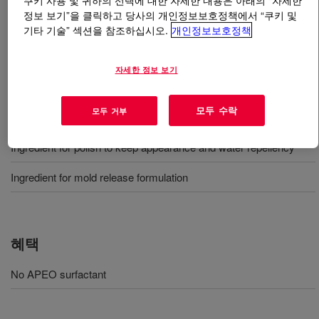
쿠키 사용 및 귀하의 선택에 대한 자세한 내용은 아래의 “자세한
정보 보기”을 클릭하고 당사의 개인정보보호정책에서 “쿠키 및
기타 기술” 섹션을 참조하십시오.
개인정보보호정책
무엇입니까
DOWSIL™ BY 22-736 EX Emulsion
?
Milky white silicone /silicone resin emulsion.
자세한 정보 보기
모두 수락
모두 거부
사용
Ingredient for polish to keep appearance and water repellency
Ingredient for mold release formulation
혜택
No APEO surfactant