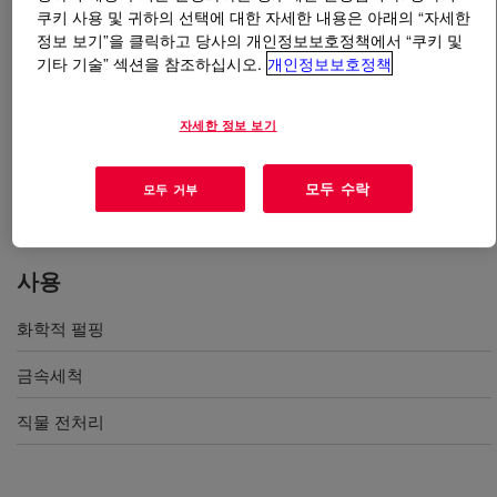
쿠키 사용 및 귀하의 선택에 대한 자세한 내용은 아래의 “자세한
정보 보기”을 클릭하고 당사의 개인정보보호정책에서 “쿠키 및
무엇입니까
DOWSIL™ AFE-7610 Antifoam
기타 기술” 섹션을 참조하십시오.
개인정보보호정책
Emulsion
?
바로 투입 가능한 화학 펄핑, 금속 세척 및 직물 전처리
자세한 정보 보기
시 10% 활성 소포제 및 프로세스 보조제. 고알칼리성 및
고온 용액에 유용합니다.
모두 수락
모두 거부
사용
화학적 펄핑
금속세척
직물 전처리