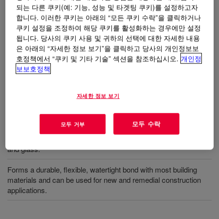
되는 다른 쿠키(예: 기능, 성능 및 타겟팅 쿠키)를 설정하고자
합니다. 이러한 쿠키는 아래의 “모든 쿠키 수락”을 클릭하거나
쿠키 설정을 조정하여 해당 쿠키를 활성화하는 경우에만 설정
DOWSIL™ 991 실리콘은 천연 석재와 같은 다공성 기판
됩니다. 당사의 쿠키 사용 및 귀하의 선택에 대한 자세한 내용
의 얼룩을 방지하고 금속 패널 및 유리에 줄무늬를 최소
은 아래의 “자세한 정보 보기”을 클릭하고 당사의 개인정보보
화하도록 특별히 설계된 중간 모듈러스 엘라스토머 실
호정책에서 “쿠키 및 기타 기술” 섹션을 참조하십시오.
개인정
란트입니다.
보보호정책
자세한 정보 보기
사용
모두 수락
모두 거부
Specially formulated to prevent staining of porous substrates
such as natural stone and minimize streaking on metal panels
and glass.
Forms a durable, flexible, watertight bond with most building
materials and can be used for new and remedial construction
applications.