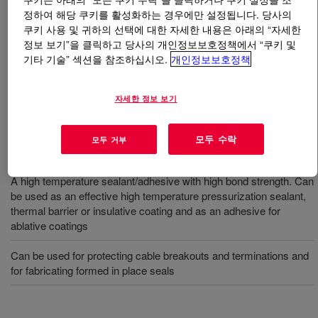
정하여 해당 쿠키를 활성화하는 경우에만 설정됩니다. 당사의
쿠키 사용 및 귀하의 선택에 대한 자세한 내용은 아래의 “자세한
무엇입니까
DOWSIL™ 93-076 RF Sealant and
정보 보기”을 클릭하고 당사의 개인정보보호정책에서 “쿠키 및
Catalyst Kit
?
기타 기술” 섹션을 참조하십시오.
개인정보보호정책
Two part, high viscosity, high performance silicone
자세한 정보 보기
elastomer. Aero-space recognized silicone adhesive.
모두 수락
모두 거부
사용
A high temperature sealant/adhesive with high bond strength. Can
be used as an effective high temperature pressurization sealant,
thermal barrier or insulative coating and as an adhesive for
ablative coatings
Can be used for protecting cable breakouts and terminations and
for fabricating formed in place seals