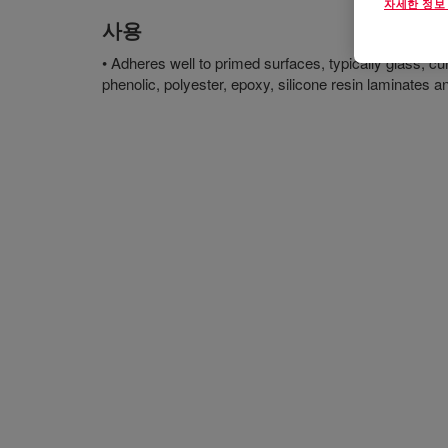
자세한 정보
사용
• Adheres well to primed surfaces, typically glass, cur
phenolic, polyester, epoxy, silicone resin laminates 