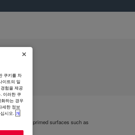
한 쿠키를 차
사이트의 일
 경험을 제공
. 이러한 쿠
성화하는 경우
“자세한 정보
하십시오.
개
Adheres well to primed surfaces such as