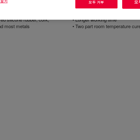
 보기
모
모두 거부
혜택
ed silicone rubber, cork,
• Longer working time
and most metals
• Two part room temperature cur