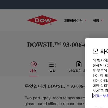
애플리케이션
제품
DOWSIL™ 93-006-6 RF Seal
본 사
이 웹사이
단하거나 
부 부분이
개요
속성
기술적인 내용
샘플
하는 데 도
키는 아래
무엇입니까
DOWSIL™ 93-006-6 RF Sealant
에만 설정
보기”을 
인정보보
Two-part, gray, room temperature cure, high v
glass, cured silicone rubber, cork, phenolic, 