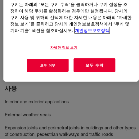
쿠키는 아래의 “모든 쿠키 수락”을 클릭하거나 쿠키 설정을 조
정하여 해당 쿠키를 활성화하는 경우에만 설정됩니다. 당사의
무엇입니까
DOWSIL™ 813C (CN) Construction and
쿠키 사용 및 귀하의 선택에 대한 자세한 내용은 아래의 “자세한
Concrete Silicone
?
정보 보기”을 클릭하고 당사의 개인정보보호정책에서 “쿠키 및
기타 기술” 섹션을 참조하십시오.
개인정보보호정책
A one-part, neutral curing, low modulus silicone sealant
particularly suitable for interior and exterior applications,
자세한 정보 보기
such as external weather seals, expansion joints and
perimetral joints in buildings and other types of
모두 수락
construction.
모두 거부
사용
Interior and exterior applications
External weather seals
Expansion joints and perimetral joints in buildings and other types
of construction, pedestrian walkways and traffic roads