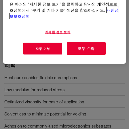
은 아래의 “자세한 정보 보기”을 클릭하고 당사의 개인정보보
호정책에서 “쿠키 및 기타 기술” 섹션을 참조하십시오.
개인정
보보호정책
사용
Microelectronics applications requiring good adhesion and
자세한 정보 보기
reliability
모두 수락
모두 거부
혜택
Heat cure enables flexible cure options
Low modulus for reduced stress
Optimized viscosity for ease-of-application
Solventless to minimize potential for voiding
Adhesion to commonly-used microelectronics substrates