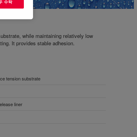
두 수락
bstrate, while maintaining relatively low
ing. It provides stable adhesion.
ace tension substrate
elease liner