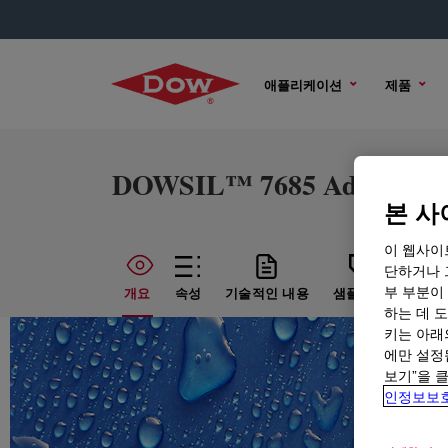
애플리케이션
제품
DOWSIL™ 7685 Adhesive
본 사
이 웹사이
단하거나 
부 부분이
개요
속성
기술적인 내용
샘플 옵션
구매
하는 데 도
키는 아래
에만 설정
보기”을 
인정보보