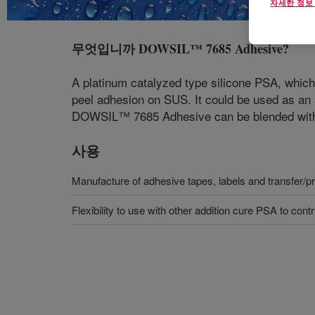
자세한 정보
무엇입니까
DOWSIL™ 7685 Adhesive
?
A platinum catalyzed type silicone PSA, which 
peel adhesion on SUS. It could be used as an a
DOWSIL™ 7685 Adhesive can be blended with a
사용
Manufacture of adhesive tapes, labels and transfer/pr
Flexibility to use with other addition cure PSA to cont