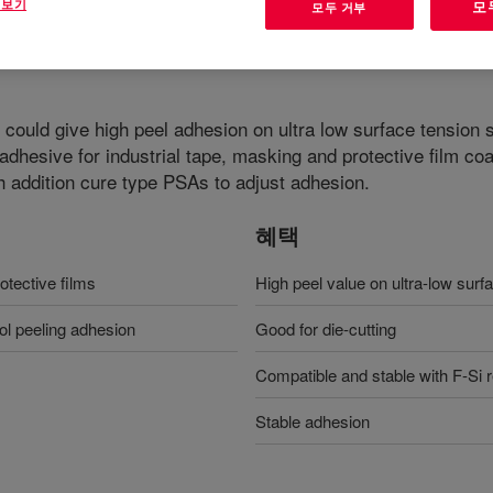
 보기
모
모두 거부
could give high peel adhesion on ultra low surface tension su
dhesive for industrial tape, masking and protective film coat
ddition cure type PSAs to adjust adhesion.
혜택
otective films
High peel value on ultra-low surf
rol peeling adhesion
Good for die-cutting
Compatible and stable with F-Si r
Stable adhesion